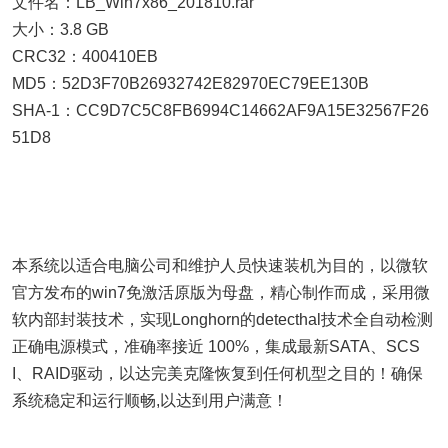
文件名：LB_Win7x86_201810.rar
大小：3.8 GB
CRC32：400410EB
MD5：52D3F70B26932742E82970EC79EE130B
SHA-1：CC9D7C5C8FB6994C14662AF9A15E32567F26
51D8
本系统以适合电脑公司和维护人员快速装机为目的，以微软
官方发布的win7免激活原版为母盘，精心制作而成，采用微
软内部封装技术，实现Longhorn的detecthal技术全自动检测
正确电源模式，准确率接近 100%，集成最新SATA、SCS
I、RAID驱动，以达完美克隆恢复到任何机型之目的！确保
系统稳定和运行顺畅,以达到用户满意！