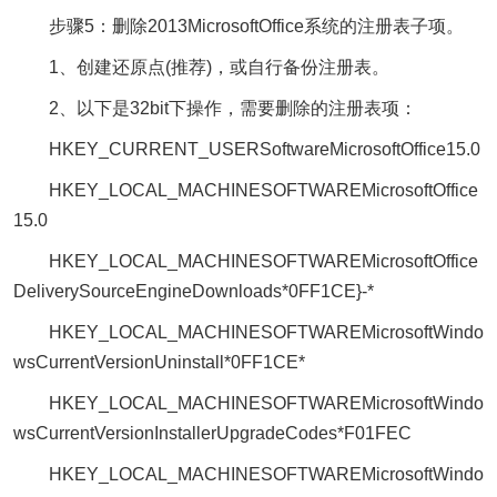
步骤5：删除2013MicrosoftOffice系统的注册表子项。
1、创建还原点(推荐)，或自行备份注册表。
2、以下是32bit下操作，需要删除的注册表项：
HKEY_CURRENT_USERSoftwareMicrosoftOffice15.0
HKEY_LOCAL_MACHINESOFTWAREMicrosoftOffice
15.0
HKEY_LOCAL_MACHINESOFTWAREMicrosoftOffice
DeliverySourceEngineDownloads*0FF1CE}-*
HKEY_LOCAL_MACHINESOFTWAREMicrosoftWindo
wsCurrentVersionUninstall*0FF1CE*
HKEY_LOCAL_MACHINESOFTWAREMicrosoftWindo
wsCurrentVersionInstallerUpgradeCodes*F01FEC
HKEY_LOCAL_MACHINESOFTWAREMicrosoftWindo