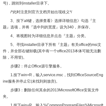
号)，跳转到installer目录下。
/*此时注意到官方文档开始出现歧义*/
3、按下alt键，选择查看》选择详细信息》勾选『主
题』选项，并将『选中列的宽度』设为340，并保存。
4、将视图转为详细信息并点击『主题』分类。
5、寻找installer目录下所有『主题』有关office的msi文
件，并全部右键卸载(其中有一个office2013本体可能无法删
除，不用管)。
步骤2：停止Office源引擎服务。
1.按下win+R，输入service.msc，找到OfficeSourceEng
ine服务并停止它(未找到则放弃)。
步骤3：删除任何其余的2013MicrosoftOffice安装文件
夹。
1.按下win+R，输入%CommonProgramFiles%Microsoft