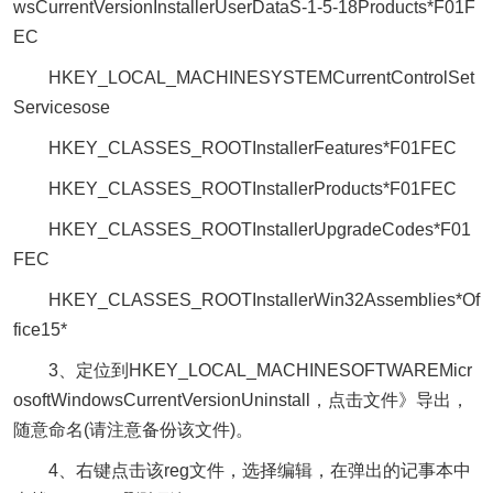
wsCurrentVersionInstallerUserDataS-1-5-18Products*F01F
EC
HKEY_LOCAL_MACHINESYSTEMCurrentControlSet
Servicesose
HKEY_CLASSES_ROOTInstallerFeatures*F01FEC
HKEY_CLASSES_ROOTInstallerProducts*F01FEC
HKEY_CLASSES_ROOTInstallerUpgradeCodes*F01
FEC
HKEY_CLASSES_ROOTInstallerWin32Assemblies*Of
fice15*
3、定位到HKEY_LOCAL_MACHINESOFTWAREMicr
osoftWindowsCurrentVersionUninstall，点击文件》导出，
随意命名(请注意备份该文件)。
4、右键点击该reg文件，选择编辑，在弹出的记事本中